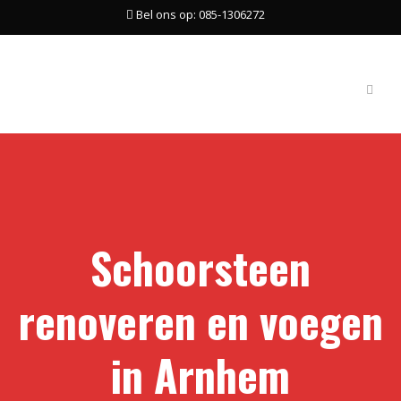
Bel ons op: 085-1306272
Schoorsteen
renoveren en voegen
in Arnhem